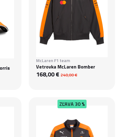
McLaren F1 team
Vetrovka McLaren Bomber
orris
168,00 €
240,00 €
ZĽAVA
30 %