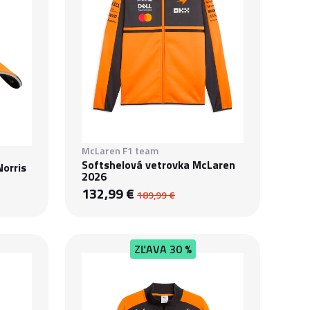
McLaren F1 team
Softshelová vetrovka McLaren
Norris
2026
132,99 €
189,99 €
ZĽAVA
30 %