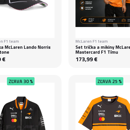
n F1 team
McLaren F1 team
ka McLaren Lando Norris
Set trička a mikiny McLar
stone
Mastercard F1 Tímu
9 €
173,99 €
ZĽAVA
30 %
ZĽAVA
25 %