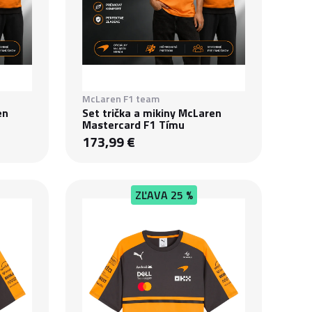
McLaren F1 team
en
Set trička a mikiny McLaren
Mastercard F1 Tímu
173,99 €
ZĽAVA
25 %