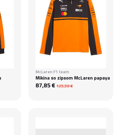
McLaren F1 team
u
Mikina so zipsom McLaren papaya
87,85 €
125,50 €