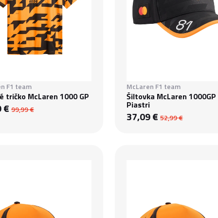
n F1 team
McLaren F1 team
é tričko McLaren 1000 GP
Šiltovka McLaren 1000GP
Piastri
9 €
99,99 €
37,09 €
52,99 €