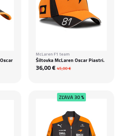
McLaren F1 team
 Oscar
Šiltovka McLaren Oscar Piastri.
36,00 €
45,00 €
ZĽAVA
30 %