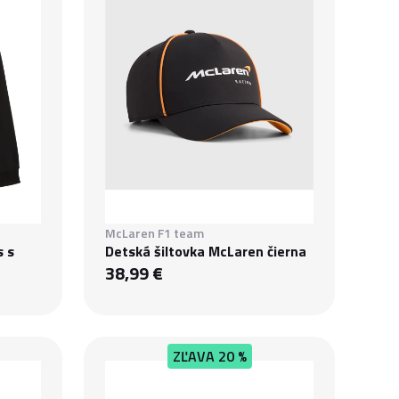
McLaren F1 team
s s
Detská šiltovka McLaren čierna
38,99 €
ZĽAVA
20 %