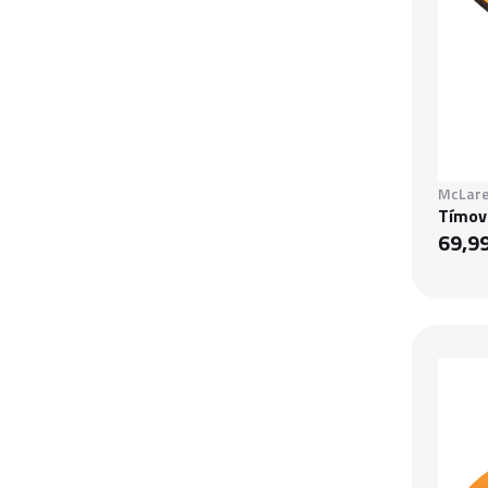
McLare
Tímov
69,9