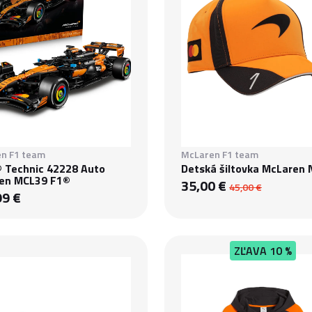
n F1 team
McLaren F1 team
 Technic 42228 Auto
Detská šiltovka McLaren 
en MCL39 F1®
35,00 €
45,00 €
99 €
ZĽAVA
10 %