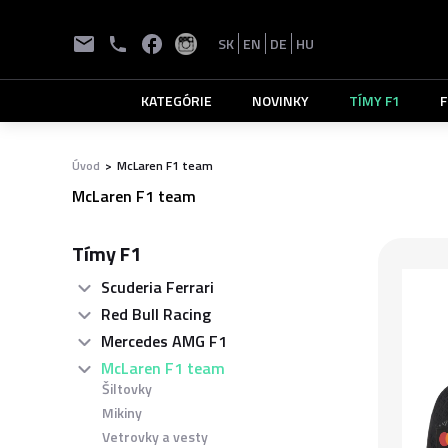
SK
EN
DE
HU
KATEGÓRIE
NOVINKY
TÍMY F1
F
Úvod
>
McLaren F1 team
McLaren F1 team
Tímy F1
Scuderia Ferrari
Red Bull Racing
Mercedes AMG F1
McLaren F1 team
Šiltovky
Mikiny
Vetrovky a vesty