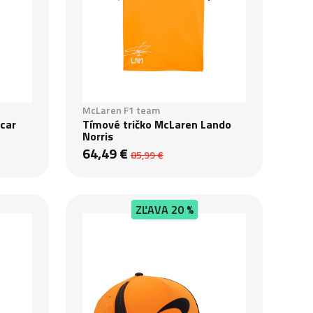
McLaren F1 team
car
Tímové tričko McLaren Lando
Norris
64,49 €
85,99 €
ZĽAVA
20 %