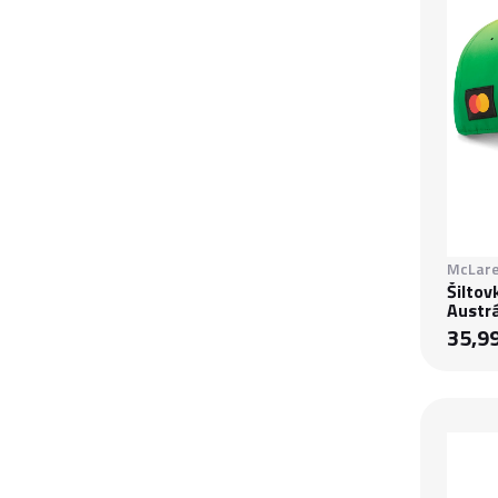
McLare
Šiltov
Austrá
35,9