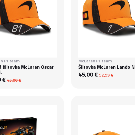
n F1 team
McLaren F1 team
á šiltovka McLaren Oscar
Šiltovka McLaren Lando N
.
45,00 €
52,99 €
0 €
45,00 €