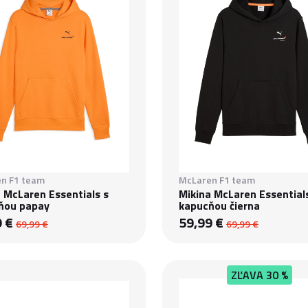
n F1 team
McLaren F1 team
 McLaren Essentials s
Mikina McLaren Essential
ňou papay
kapucňou čierna
9 €
59,99 €
69,99 €
69,99 €
ZĽAVA
30 %