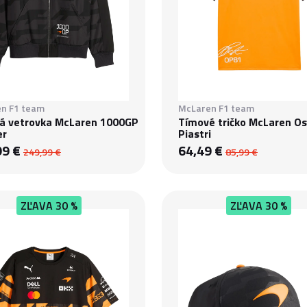
n F1 team
McLaren F1 team
á vetrovka McLaren 1000GP
Tímové tričko McLaren Os
er
Piastri
99 €
64,49 €
249,99 €
85,99 €
ZĽAVA
30 %
ZĽAVA
30 %