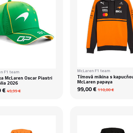
McLaren F1 team
n F1 team
Tímová mikina s kapucňo
ka McLaren Oscar Piastri
McLaren papaya
lia 2026
99,00 €
9 €
110,00 €
49,99 €