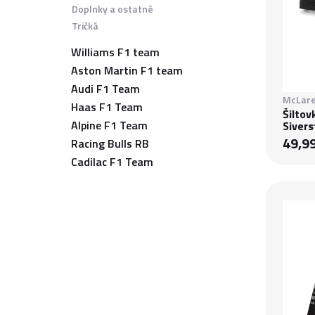
Doplnky a ostatné
Tričká
Williams F1 team
Aston Martin F1 team
Audi F1 Team
McLare
Haas F1 Team
Šiltov
Alpine F1 Team
Siver
49,9
Racing Bulls RB
Cadilac F1 Team