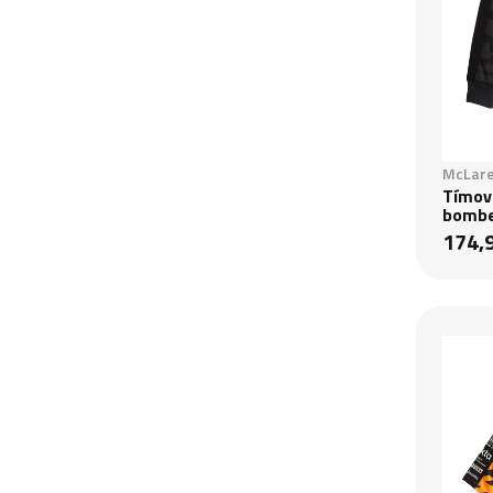
McLare
Tímov
bomb
174,