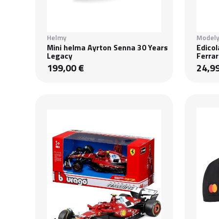
Helmy
Modely
Mini helma Ayrton Senna 30 Years
Edico
Legacy
Ferrar
199,00 €
24,9