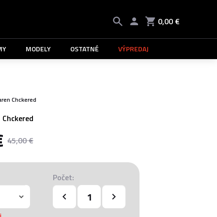
0,00 €
MY
MODELY
OSTATNÉ
VÝPREDAJ
aren Chckered
 Chckered
€
45,00 €
Počet:
i