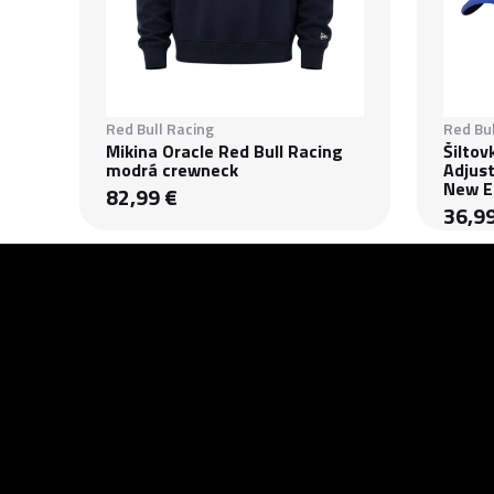
Red Bull Racing
Red Bul
Mikina Oracle Red Bull Racing
Šiltov
modrá crewneck
Adjus
New E
82,99 €
36,9