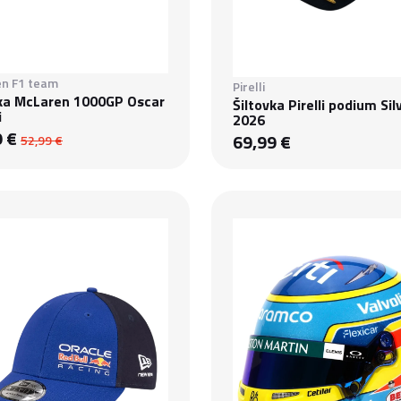
n F1 team
Pirelli
vka McLaren 1000GP Oscar
Šiltovka Pirelli podium Si
i
2026
9 €
69,99 €
52,99 €