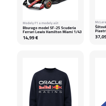
McLare
Modely F1 a modely aút
Šilto
Bburago model SF-25 Scuderia
Piastr
Ferrari Lewis Hamilton Miami 1/43
37,0
14,99 €