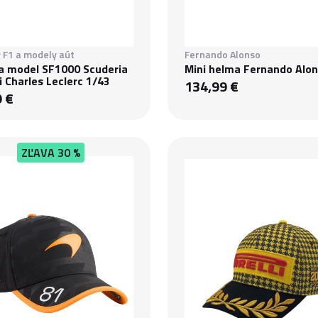
 F1 a modely aút
Fernando Alonso
la model SF1000 Scuderia
Mini helma Fernando Alo
i Charles Leclerc 1/43
134,99 €
9 €
ZĽAVA
30 %