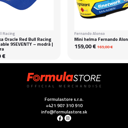
l Racing
Fernando Alonso
ka Oracle Red Bull Racing
Mini helma Fernando Alo
table 9SEVENTY – modrá |
159,00 €
169,00 €
ra
9 €
Formulastore s.r.o.
+421 907 310 910
info@formulastore.sk