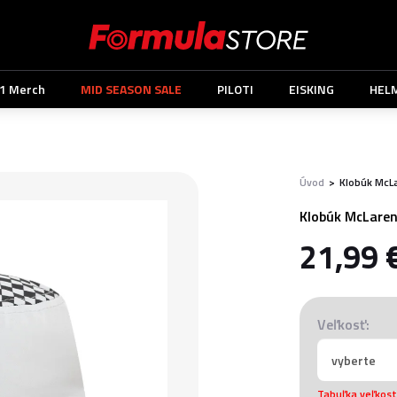
1 Merch
MID SEASON SALE
PILOTI
EISKING
HEL
Úvod
>
Klobúk McL
Klobúk McLaren
21,99 
Veľkosť:
Tabuľka veľkost