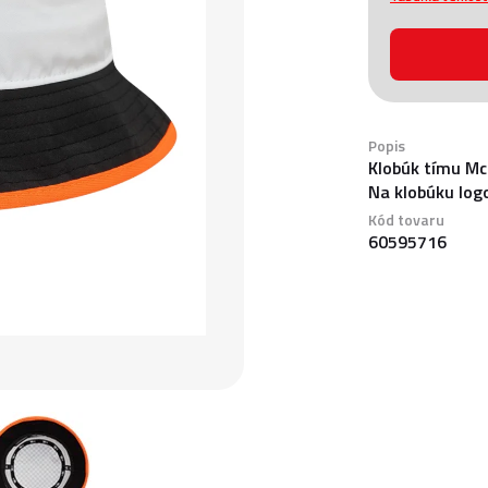
Popis
Klobúk tímu McL
Na klobúku log
Kód tovaru
60595716