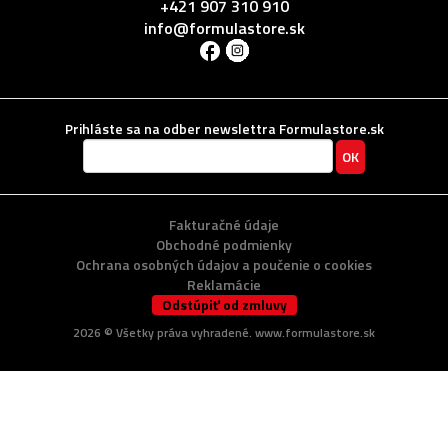
+421 907 310 910
info@formulastore.sk
Prihláste sa na odber newslettra Formulastore.sk
Fakturačné údaje
Obchodné podmienky
Ochrana osobných údajov a poučenie o cookies
Reklamácie
Odstúpiť od zmluvy
2026 ©
Všetky práva vyhradené
. www.formulastore.sk