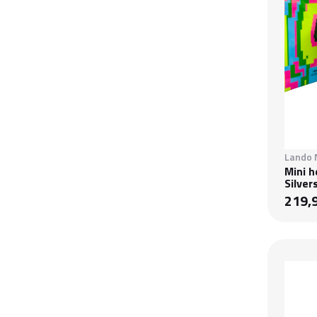
Lando 
Mini h
Silver
219,