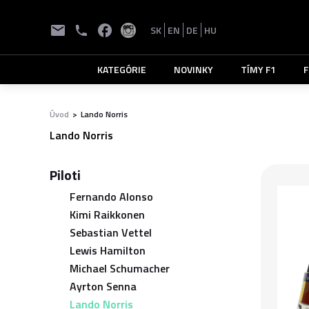
SK
EN
DE
HU
KATEGÓRIE
NOVINKY
TÍMY F1
F
Úvod
>
Lando Norris
Lando Norris
Piloti
Fernando Alonso
Kimi Raikkonen
Sebastian Vettel
Lewis Hamilton
Michael Schumacher
Ayrton Senna
Lando Norris