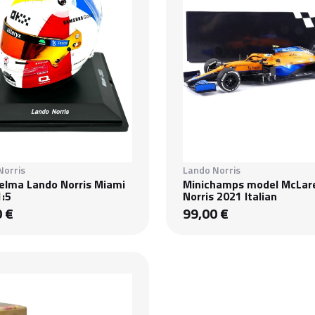
Norris
Lando Norris
Helma Lando Norris Miami
Minichamps model McLar
1:5
Norris 2021 Italian
0 €
99,00 €