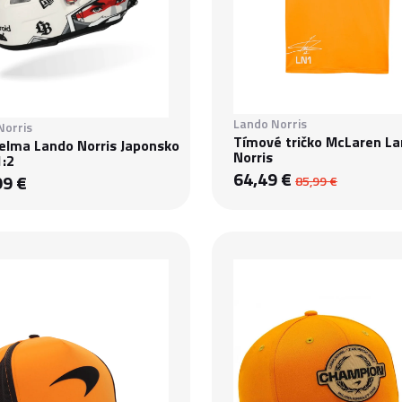
Lando Norris
Norris
Tímové tričko McLaren L
Helma Lando Norris Japonsko
Norris
1:2
64,49 €
99 €
85,99 €