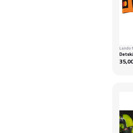
Lando 
Detská
35,0