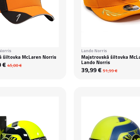
Norris
Lando Norris
 šiltovka McLaren Norris
Majstrovská šiltovka McL
Lando Norris
0 €
45,00 €
39,99 €
51,99 €