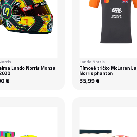
Norris
Lando Norris
helma Lando Norris Monza
Tímové tričko McLaren L
 2020
Norris phanton
00 €
35,99 €