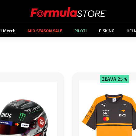
1 Merch
MID SEASON SALE
PILOTI
EISKING
HEL
ZĽAVA
25 %