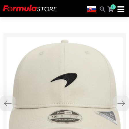
0
Previous
Nex