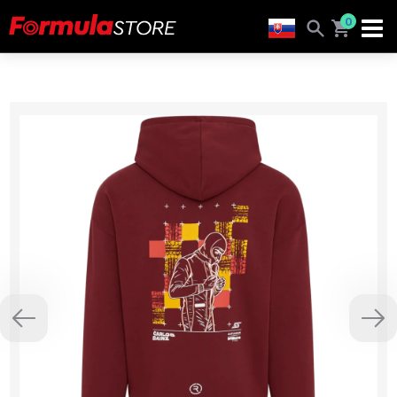
0
Previous
Nex