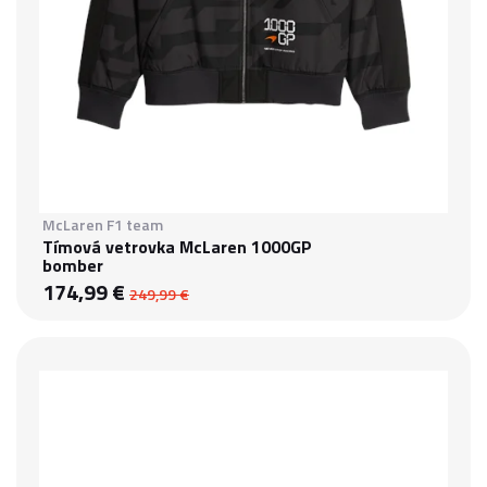
McLaren F1 team
Tímová vetrovka McLaren 1000GP
bomber
174,99 €
249,99 €