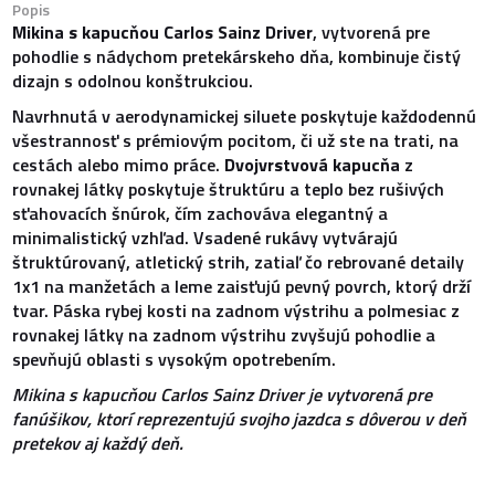
Popis
Mikina s kapucňou Carlos Sainz Driver
, vytvorená pre
pohodlie s nádychom pretekárskeho dňa, kombinuje čistý
dizajn s odolnou konštrukciou.
Navrhnutá v aerodynamickej siluete poskytuje každodennú
všestrannosť s prémiovým pocitom, či už ste na trati, na
cestách alebo mimo práce.
Dvojvrstvová kapucňa
z
rovnakej látky poskytuje štruktúru a teplo bez rušivých
sťahovacích šnúrok, čím zachováva elegantný a
minimalistický vzhľad. Vsadené rukávy vytvárajú
štruktúrovaný, atletický strih, zatiaľ čo rebrované detaily
1x1 na manžetách a leme zaisťujú pevný povrch, ktorý drží
tvar. Páska rybej kosti na zadnom výstrihu a polmesiac z
rovnakej látky na zadnom výstrihu zvyšujú pohodlie a
spevňujú oblasti s vysokým opotrebením.
Mikina s kapucňou Carlos Sainz Driver je vytvorená pre
fanúšikov, ktorí reprezentujú svojho jazdca s dôverou v deň
pretekov aj každý deň.