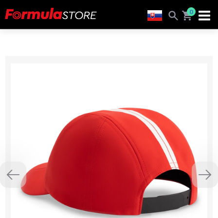
0
Previous
Nex