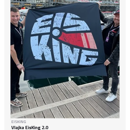
EISKING
Vlajka EisKing 2.0