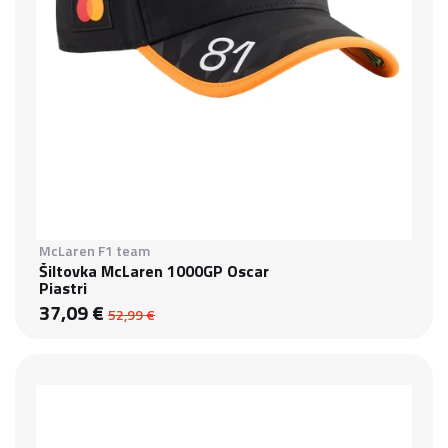
McLaren F1 team
Šiltovka McLaren 1000GP Oscar
Piastri
37,09 €
52,99 €