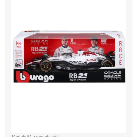
Modely F1 a modely aút