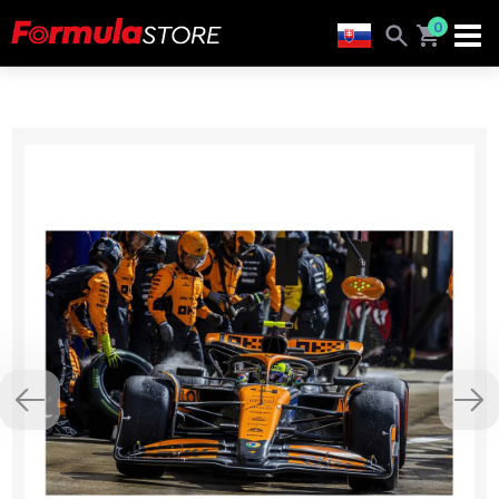
0
Previous
Nex