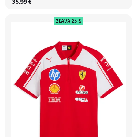
35,99 €
ZĽAVA
25 %