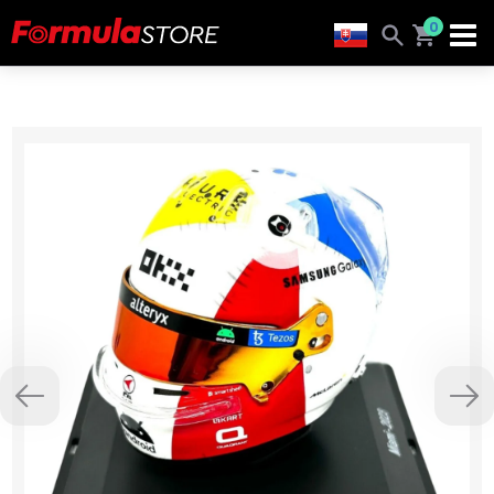
0
Previous
Nex