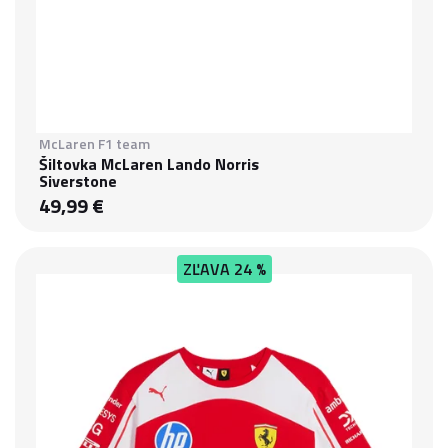
McLaren F1 team
Šiltovka McLaren Lando Norris
Siverstone
49,99 €
ZĽAVA
24 %