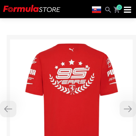
0
Previous
Nex