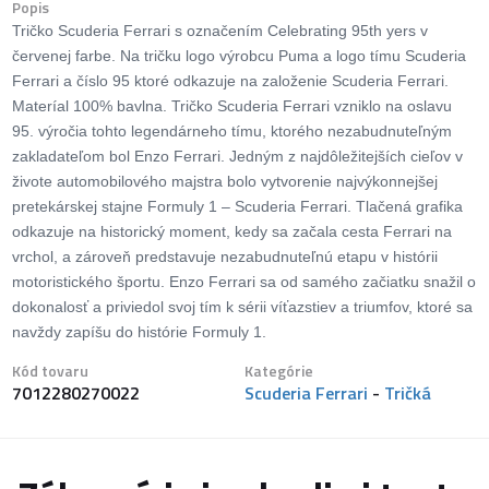
Popis
Tričko Scuderia Ferrari s označením Celebrating 95th yers v
červenej farbe. Na tričku logo výrobcu Puma a logo tímu Scuderia
Ferrari a číslo 95 ktoré odkazuje na založenie Scuderia Ferrari.
Materíal 100% bavlna. Tričko Scuderia Ferrari vzniklo na oslavu
95. výročia tohto legendárneho tímu, ktorého nezabudnuteľným
zakladateľom bol Enzo Ferrari. Jedným z najdôležitejších cieľov v
živote automobilového majstra bolo vytvorenie najvýkonnejšej
pretekárskej stajne Formuly 1 – Scuderia Ferrari. Tlačená grafika
odkazuje na historický moment, kedy sa začala cesta Ferrari na
vrchol, a zároveň predstavuje nezabudnuteľnú etapu v histórii
motoristického športu. Enzo Ferrari sa od samého začiatku snažil o
dokonalosť a priviedol svoj tím k sérii víťazstiev a triumfov, ktoré sa
navždy zapíšu do histórie Formuly 1.
Kód tovaru
Kategórie
7012280270022
Scuderia Ferrari
-
Tričká