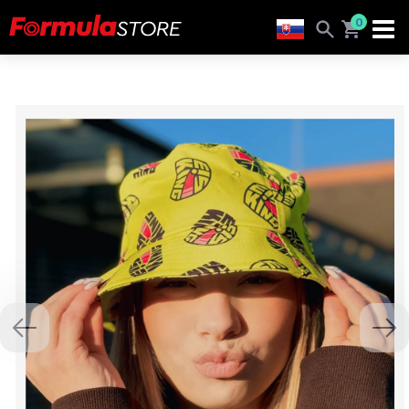
0
Previous
Nex