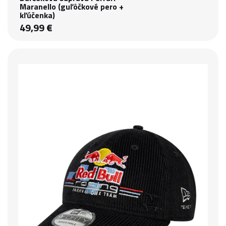
Maranello (guľôčkové pero +
kľúčenka)
49,99 €