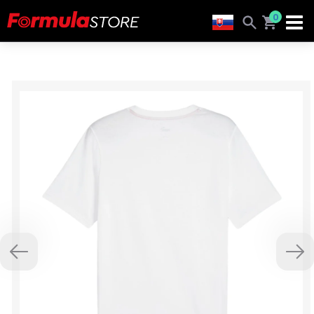
0
Previous
Nex