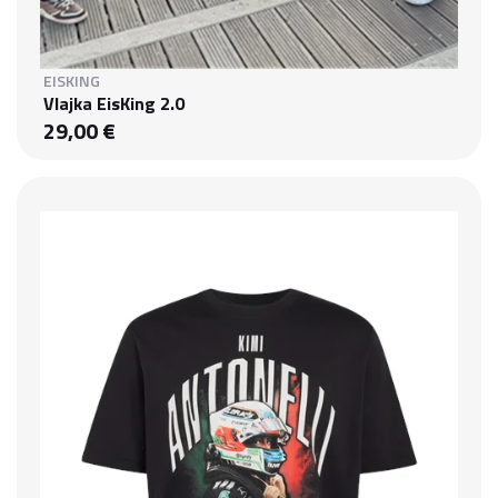
EISKING
Vlajka EisKing 2.0
29,00 €