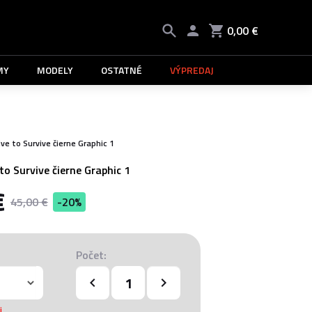
0,00 €
MY
MODELY
OSTATNÉ
VÝPREDAJ
ive to Survive čierne Graphic 1
 to Survive čierne Graphic 1
€
45,00 €
-20%
Počet:
i