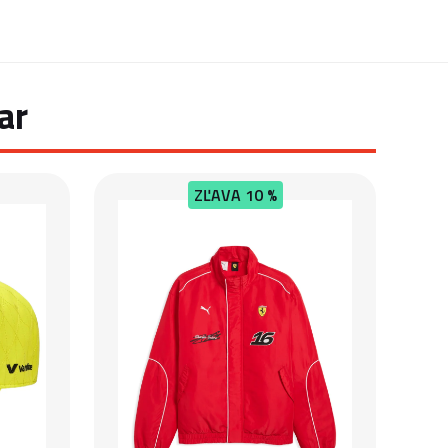
ar
ZĽAVA
10 %