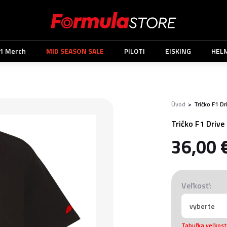
1 Merch
MID SEASON SALE
PILOTI
EISKING
HEL
Úvod
>
Tričko F1 Dr
Tričko F1 Drive
36,00 
Veľkosť:
Tabuľka veľkost