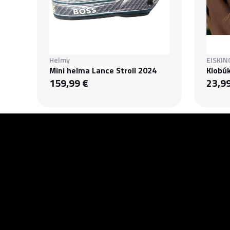
Helmy
EISKIN
Mini helma Lance Stroll 2024
Klobúk
159,99 €
23,9