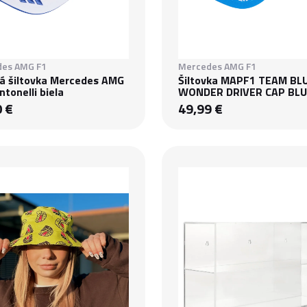
es AMG F1
Mercedes AMG F1
á šiltovka Mercedes AMG
Šiltovka MAPF1 TEAM BL
ntonelli biela
WONDER DRIVER CAP BL
0 €
49,99 €