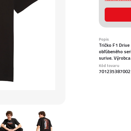
Popis
Tričko F1 Drive
obľúbeného seri
surive. Výrobc
Kód tovaru
701235387002