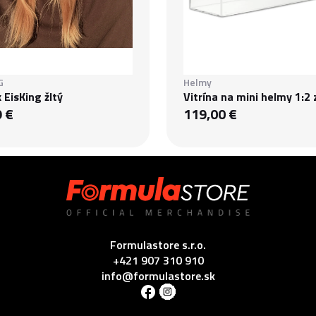
G
Helmy
 EisKing žltý
Vitrína na mini helmy 1:2 
9 €
119,00 €
Formulastore s.r.o.
+421 907 310 910
info@formulastore.sk