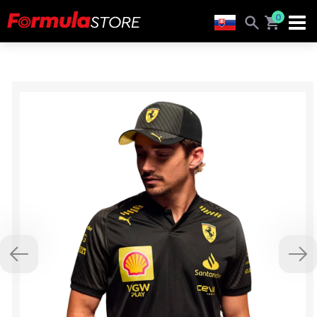
0
Previous
Nex