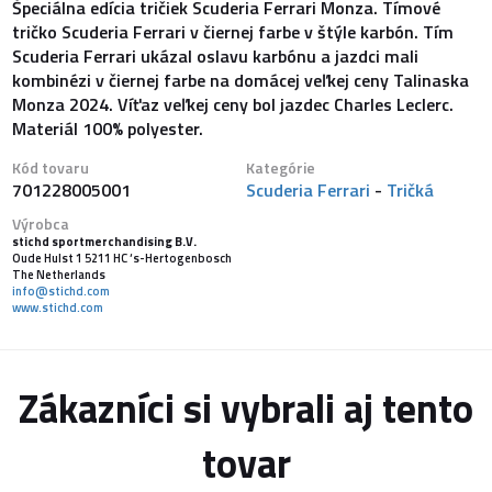
Špeciálna edícia tričiek Scuderia Ferrari Monza. Tímové
tričko Scuderia Ferrari v čiernej farbe v štýle karbón. Tím
Scuderia Ferrari ukázal oslavu karbónu a jazdci mali
kombinézi v čiernej farbe na domácej veľkej ceny Talinaska
Monza 2024. Víťaz veľkej ceny bol jazdec Charles Leclerc.
Materiál 100% polyester.
Kód tovaru
Kategórie
701228005001
Scuderia Ferrari
-
Tričká
Výrobca
stichd sportmerchandising B.V.
Oude Hulst 1 5211 HC ‘s-Hertogenbosch
The Netherlands
info@stichd.com
www.stichd.com
Zákazníci si vybrali aj tento
tovar