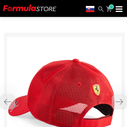
0
Previous
Nex