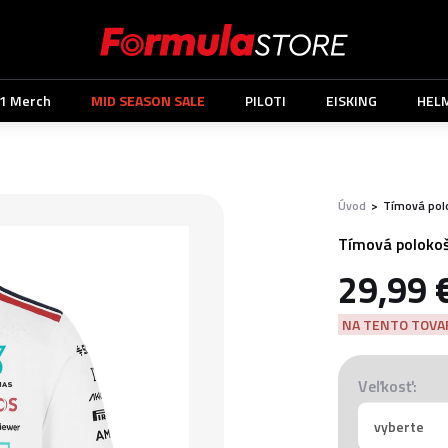
1 Merch
MID SEASON SALE
PILOTI
EISKING
HEL
Úvod
>
Tímová pol
Tímová polokoš
29,99 
NA TENTO TOVAR
Veľkosť: