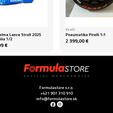
Pirelli
elma Lance Stroll 2025
Pneumatika Pirelli 1:1
lia 1/2
2 399,00 €
99 €
Formulastore s.r.o.
+421 907 310 910
info@formulastore.sk