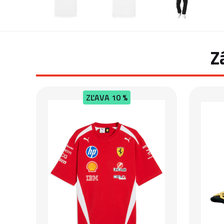
Z
ZĽAVA
10 %