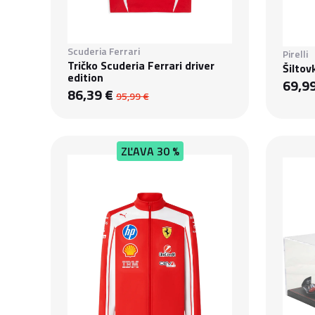
Scuderia Ferrari
Pirelli
Tričko Scuderia Ferrari driver
Šiltov
edition
69,9
86,39 €
95,99 €
ZĽAVA
30 %