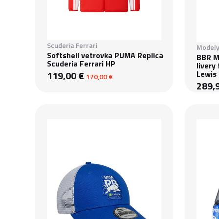
Scuderia Ferrari
Modely
Softshell vetrovka PUMA Replica
BBR M
Scuderia Ferrari HP
livery
119,00 €
Lewis
170,00 €
289,