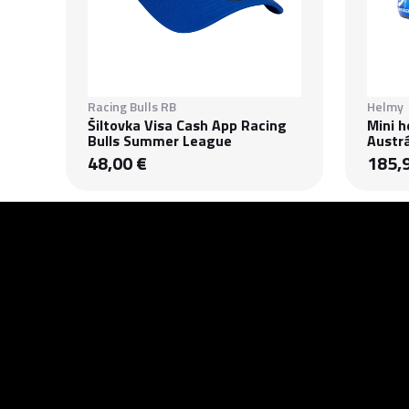
Racing Bulls RB
Helmy
Šiltovka Visa Cash App Racing
Mini h
Bulls Summer League
Austrá
48,00 €
185,