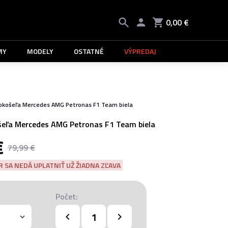
0,00 €
MY
MODELY
OSTATNÉ
VÝPREDAJ
okošeľa Mercedes AMG Petronas F1 Team biela
eľa Mercedes AMG Petronas F1 Team biela
€
79,99 €
 SA NEDÁ UPLATNIŤ UŽ ŽIADNA ZĽAVA
Počet: