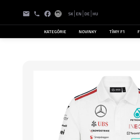
SK
EN
DE
HU
KATEGÓRIE
NOVINKY
TÍMY F1
F