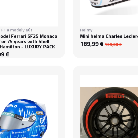
 F1 a modely aút
Helmy
odel Ferrari SF25 Monaco
Mini helma Charles Lecler
 for 75 years with Shell
189,99 €
199,00 €
 Hamilton - LUXURY PACK
99 €