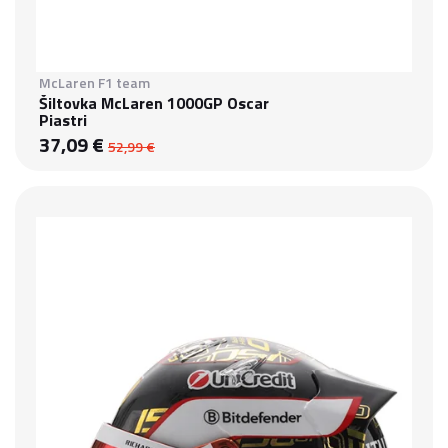
McLaren F1 team
Šiltovka McLaren 1000GP Oscar
Piastri
37,09 €
52,99 €