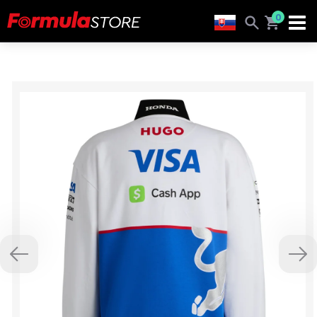
0
Previous
Nex