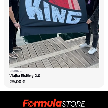
EISKING
Vlajka EisKing 2.0
29,00 €