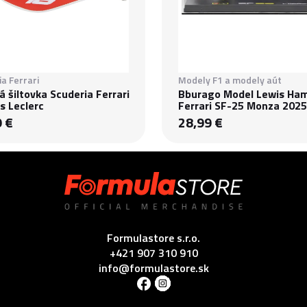
a Ferrari
Modely F1 a modely aút
 šiltovka Scuderia Ferrari
Bburago Model Lewis Ham
s Leclerc
Ferrari SF-25 Monza 2025
9 €
28,99 €
Formulastore s.r.o.
+421 907 310 910
info@formulastore.sk