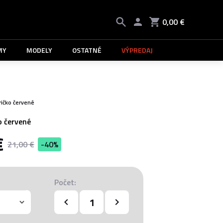
0,00 €
MY
MODELY
OSTATNÉ
VÝPREDAJ
ričko červené
ko červené
€
21,00 €
-40%
Počet: