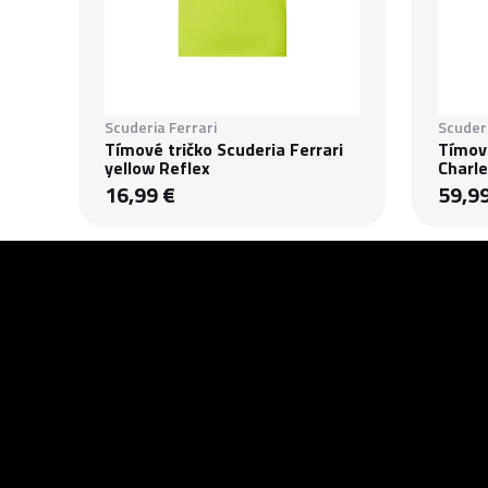
Scuderia Ferrari
Scuderi
Tímové tričko Scuderia Ferrari
Tímová
yellow Reflex
Charle
16,99 €
59,9