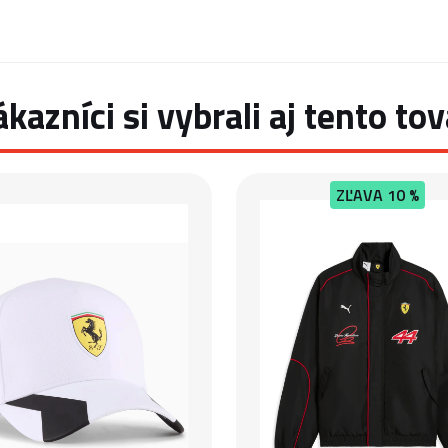
ákazníci si vybrali aj tento tov
ZĽAVA
10 %