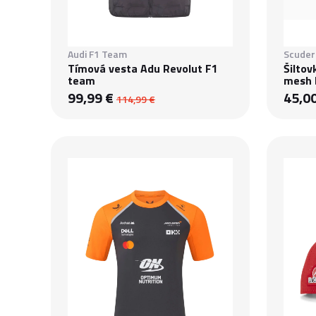
Audi F1 Team
Scuderi
Tímová vesta Adu Revolut F1
Šiltov
team
mesh b
99,99 €
45,0
114,99 €