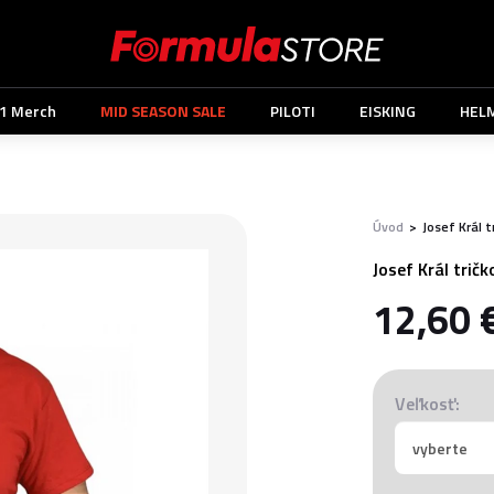
1 Merch
MID SEASON SALE
PILOTI
EISKING
HEL
Úvod
>
Josef Král t
Josef Král trič
12,60 
Veľkosť: