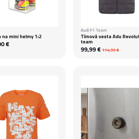
Audi F1 Team
a na mini helmy 1:2
Tímová vesta Adu Revolu
team
00 €
99,99 €
114,99 €