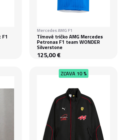
Mercedes AMG F1
t F1
Tímové tričko AMG Mercedes
Petronas F1 team WONDER
Silverstone
125,00 €
ZĽAVA
10 %