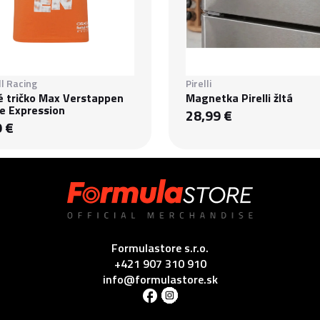
l Racing
Pirelli
é tričko Max Verstappen
Magnetka Pirelli žltá
e Expression
28,99 €
9 €
Formulastore s.r.o.
+421 907 310 910
info@formulastore.sk