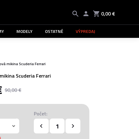
0,00 €
MY
MODELY
OSTATNÉ
VÝPREDAJ
vá mikina Scuderia Ferrari
mikina Scuderia Ferrari
€
90,00 €
Počet:
i