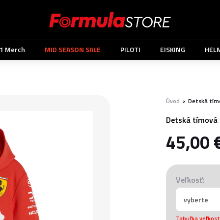
1 Merch
MID SEASON SALE
PILOTI
EISKING
HEL
Úvod
>
Detská tímo
Detská tímová 
45,00 
Veľkosť:
Tabuľka veľkost