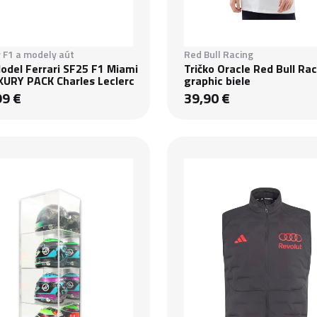
 F1 a modely aút
Red Bull Racing
odel Ferrari SF25 F1 Miami
Tričko Oracle Red Bull Ra
XURY PACK Charles Leclerc
graphic biele
99 €
39,90 €