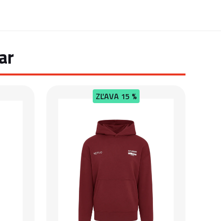
ar
ZĽAVA
15 %