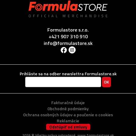
Formulastore s.r.o.
+421 907 310 910
info@formulastore.sk
Prihláste sa na odber newslettra Formulastore.sk
Fakturačné údaje
Obchodné podmienky
Ochrana osobných údajov a poučenie o cookies
Reklamácie
Odstúpiť od zmluvy
2026 ©
Všetky práva vyhradené
. www.formulastore.sk