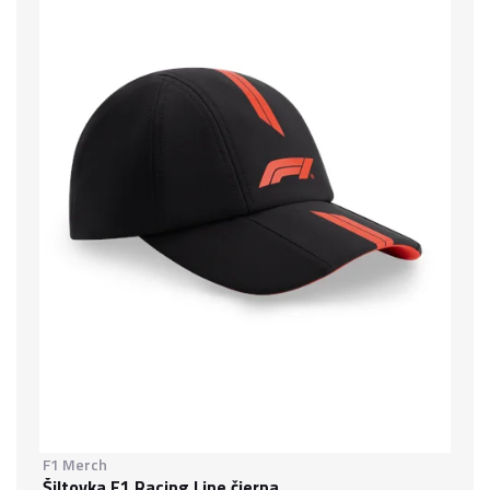
F1 Merch
Šiltovka F1 Racing Line čierna