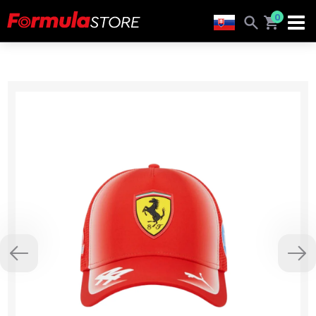
0
Previous
Nex