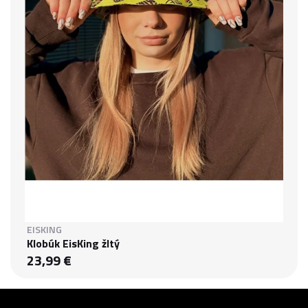
EISKING
Klobúk EisKing žltý
23,99 €