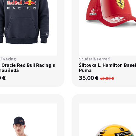
l Racing
Scuderia Ferrari
 Oracle Red Bull Racing s
Šiltovka L. Hamilton Base
nou šedá
Puma
9 €
35,00 €
45,00 €