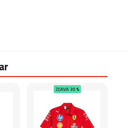
ar
ZĽAVA
30 %