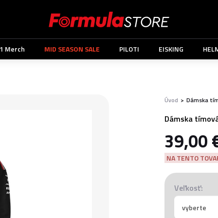
1 Merch
MID SEASON SALE
PILOTI
EISKING
HEL
Úvod
>
Dámska tím
Dámska tímová
39,00 
NA TENTO TOVAR
Veľkosť: