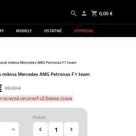
0,00 €
MY
MODELY
OSTATNÉ
VÝPREDAJ
ová mikina Mercedes AMG Petronas F1 team
 mikina Mercedes AMG Petronas F1 team
€
99,00 €
 SA NEDÁ UPLATNIŤ UŽ ŽIADNA ZĽAVA
Počet: