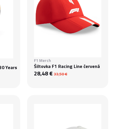
F1 Merch
Šiltovka F1 Racing Line červená
30 Years
28,48 €
33,50 €