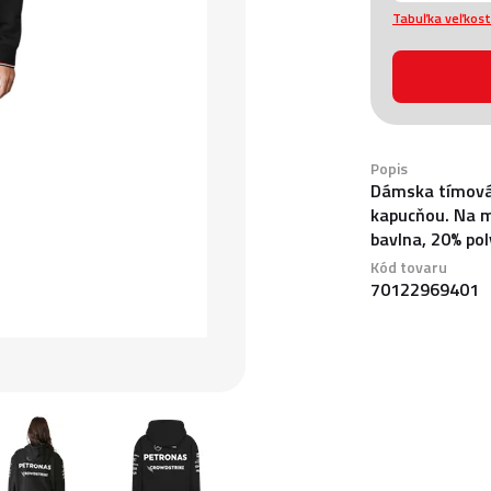
Tabuľka veľkost
Popis
Dámska tímová
kapucňou. Na m
bavlna, 20% pol
Kód tovaru
70122969401