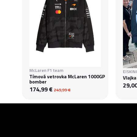
McLaren F1 team
EISKIN
Tímová vetrovka McLaren 1000GP
Vlajka
bomber
29,0
174,99 €
249,99 €