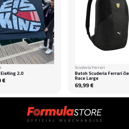
G
Scuderia Ferrari
 EisKing 2.0
Batoh Scuderia Ferrari či
Race Large
0 €
69,99 €