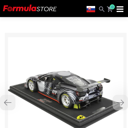
0
Previous
Nex