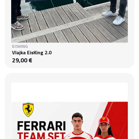
EISKING
Vlajka EisKing 2.0
29,00 €