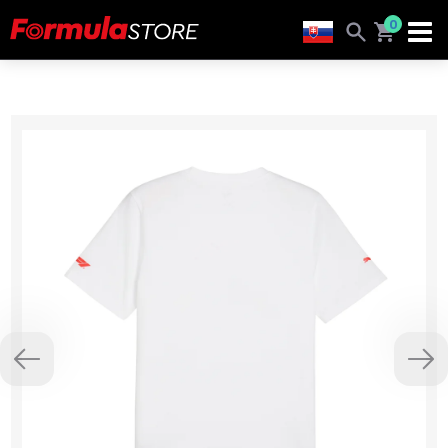
0
Previous
Nex