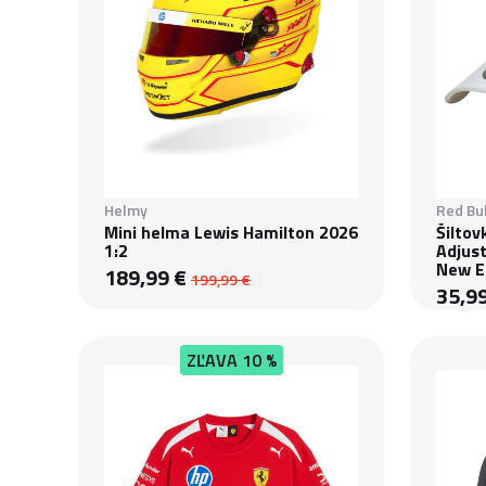
Helmy
Red Bul
Mini helma Lewis Hamilton 2026
Šiltov
1:2
Adjus
New E
189,99 €
199,99 €
35,9
ZĽAVA
10 %