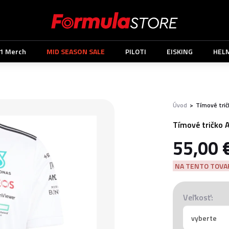
1 Merch
MID SEASON SALE
PILOTI
EISKING
HEL
Úvod
>
Tímové tri
Tímové tričko 
55,00 
NA TENTO TOVAR
Veľkosť: