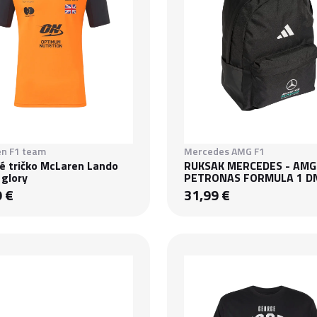
n F1 team
Mercedes AMG F1
é tričko McLaren Lando
RUKSAK MERCEDES - AMG
 glory
PETRONAS FORMULA 1 D
9 €
31,99 €