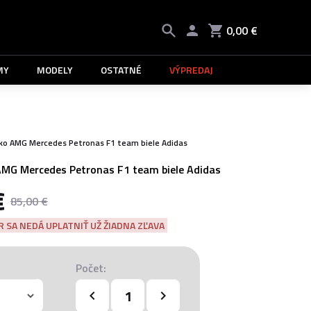
0,00 €
MY
MODELY
OSTATNÉ
VÝPREDAJ
čko AMG Mercedes Petronas F1 team biele Adidas
AMG Mercedes Petronas F1 team biele Adidas
€
85,00 €
 SA NEDÁ UPLATNIŤ UŽ ŽIADNA ZĽAVA
Počet: