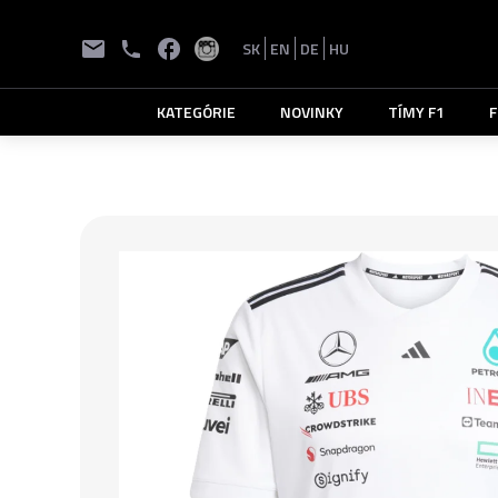
SK
EN
DE
HU
KATEGÓRIE
NOVINKY
TÍMY F1
F