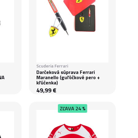
Scuderia Ferrari
Darčeková súprava Ferrari
NA
Maranello (guľôčkové pero +
kľúčenka)
49,99 €
ZĽAVA
24 %