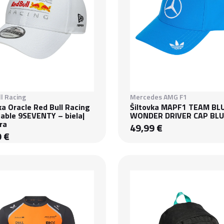
l Racing
Mercedes AMG F1
ka Oracle Red Bull Racing
Šiltovka MAPF1 TEAM BL
table 9SEVENTY – biela|
WONDER DRIVER CAP BL
ra
49,99 €
9 €