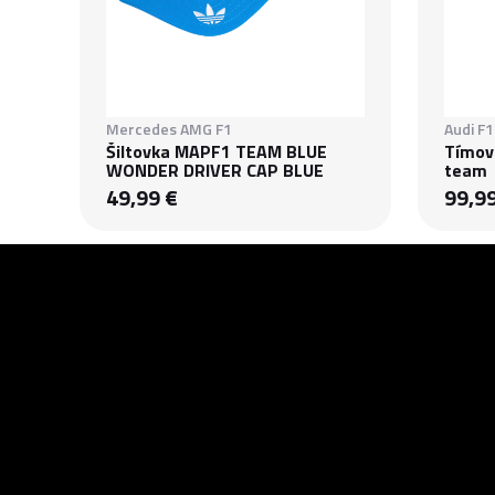
Mercedes AMG F1
Audi F
Šiltovka MAPF1 TEAM BLUE
Tímov
WONDER DRIVER CAP BLUE
team
49,99 €
99,9