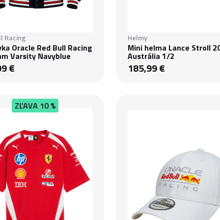
l Racing
Helmy
ka Oracle Red Bull Racing
Mini helma Lance Stroll 2
am Varsity Navyblue
Austrália 1/2
99 €
185,99 €
ZĽAVA
10 %