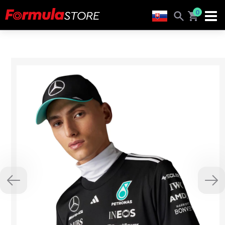
0
Previous
Nex