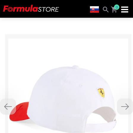
0
Previous
Nex