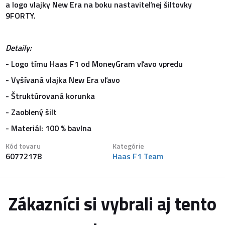
a logo vlajky New Era na boku nastaviteľnej šiltovky
9FORTY.
Detaily:
- Logo tímu Haas F1 od MoneyGram vľavo vpredu
- Vyšívaná vlajka New Era vľavo
- Štruktúrovaná korunka
- Zaoblený šilt
- Materiál: 100 % bavlna
Kód tovaru
Kategórie
60772178
Haas F1 Team
Zákazníci si vybrali aj tento