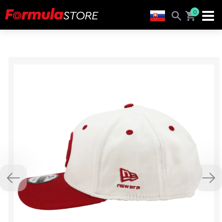
0
Previous
Nex