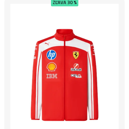
ZĽAVA
30 %