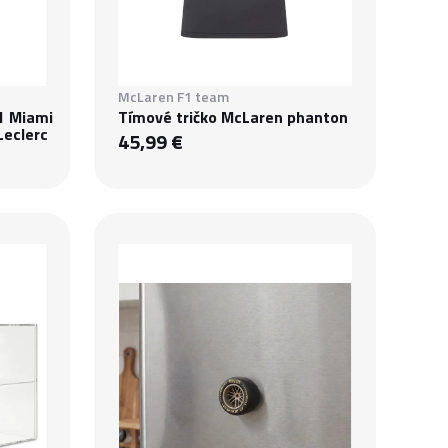
McLaren F1 team
1 Miami
Tímové tričko McLaren phanton
Leclerc
45,99 €