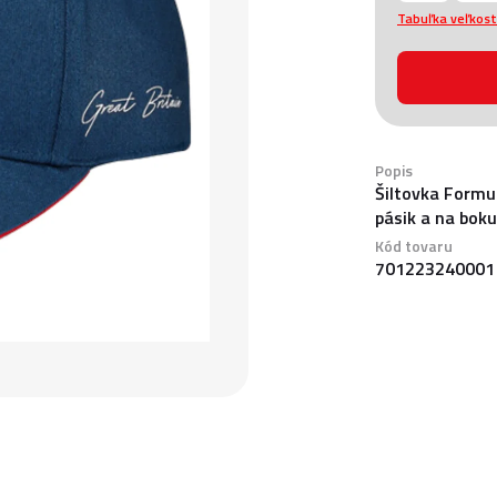
Tabuľka veľkost
Popis
Šiltovka Formul
pásik a na boku
Kód tovaru
701223240001