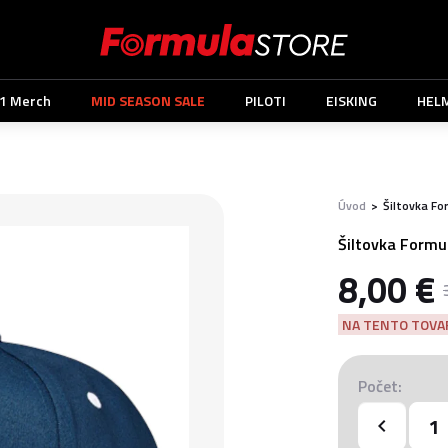
1 Merch
MID SEASON SALE
PILOTI
EISKING
HEL
Úvod
>
Šiltovka Fo
Šiltovka Formul
8,00 €
NA TENTO TOVAR
Počet: