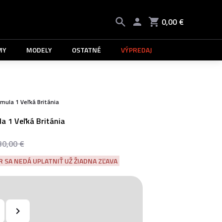
0,00 €
MY
MODELY
OSTATNÉ
VÝPREDAJ
rmula 1 Veľká Británia
a 1 Veľká Británia
30,00 €
 SA NEDÁ UPLATNIŤ UŽ ŽIADNA ZĽAVA