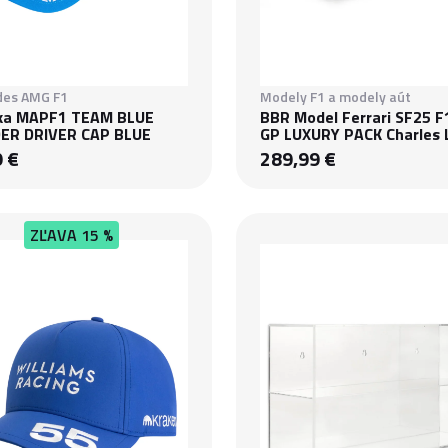
es AMG F1
Modely F1 a modely aút
vka MAPF1 TEAM BLUE
BBR Model Ferrari SF25 F
R DRIVER CAP BLUE
GP LUXURY PACK Charles 
9 €
289,99 €
ZĽAVA
15 %