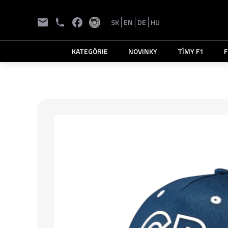
SK
EN
DE
HU
KATEGÓRIE
NOVINKY
TÍMY F1
F