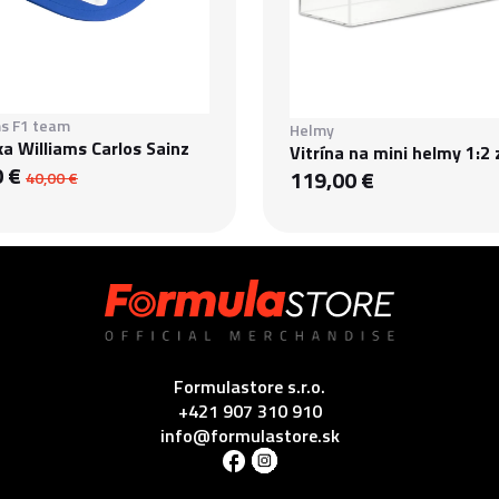
ms F1 team
Helmy
ka Williams Carlos Sainz
Vitrína na mini helmy 1:2 
0 €
119,00 €
40,00 €
Formulastore s.r.o.
+421 907 310 910
info@formulastore.sk