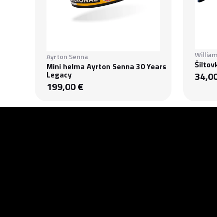
Willia
Ayrton Senna
Šiltov
Mini helma Ayrton Senna 30 Years
Legacy
34,0
199,00 €