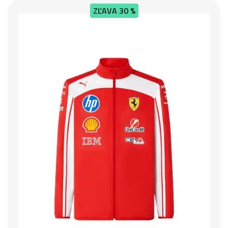
ZĽAVA
30 %