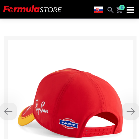
0
Previous
Nex