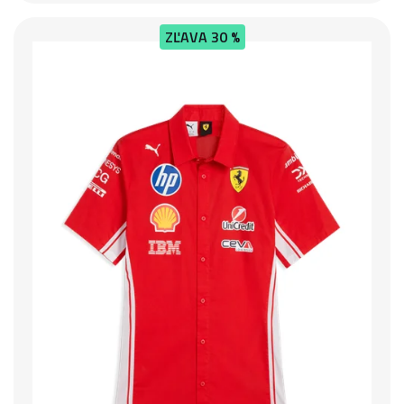
ZĽAVA
30 %