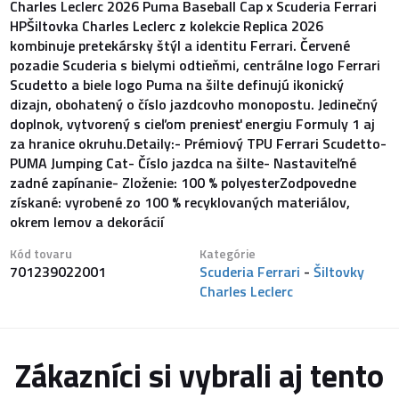
Charles Leclerc 2026 Puma Baseball Cap x Scuderia Ferrari
HPŠiltovka Charles Leclerc z kolekcie Replica 2026
kombinuje pretekársky štýl a identitu Ferrari. Červené
pozadie Scuderia s bielymi odtieňmi, centrálne logo Ferrari
Scudetto a biele logo Puma na šilte definujú ikonický
dizajn, obohatený o číslo jazdcovho monopostu. Jedinečný
doplnok, vytvorený s cieľom preniesť energiu Formuly 1 aj
za hranice okruhu.Detaily:- Prémiový TPU Ferrari Scudetto-
PUMA Jumping Cat- Číslo jazdca na šilte- Nastaviteľné
zadné zapínanie- Zloženie: 100 % polyesterZodpovedne
získané: vyrobené zo 100 % recyklovaných materiálov,
okrem lemov a dekorácií
Kód tovaru
Kategórie
701239022001
Scuderia Ferrari
-
Šiltovky
Charles Leclerc
Zákazníci si vybrali aj tento