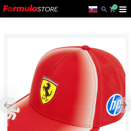
0
Previous
Nex