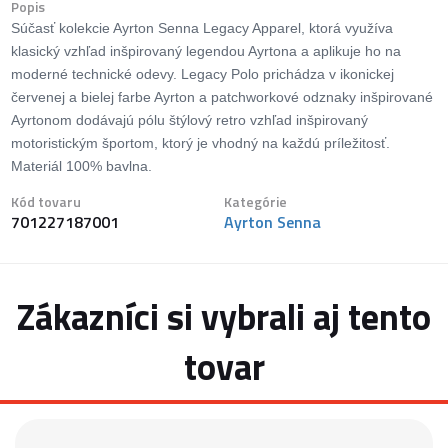
Popis
Súčasť kolekcie Ayrton Senna Legacy Apparel, ktorá využíva
klasický vzhľad inšpirovaný legendou Ayrtona a aplikuje ho na
moderné technické odevy. Legacy Polo prichádza v ikonickej
červenej a bielej farbe Ayrton a patchworkové odznaky inšpirované
Ayrtonom dodávajú pólu štýlový retro vzhľad inšpirovaný
motoristickým športom, ktorý je vhodný na každú príležitosť.
Materiál 100% bavlna.
Kód tovaru
Kategórie
701227187001
Ayrton Senna
Zákazníci si vybrali aj tento
tovar