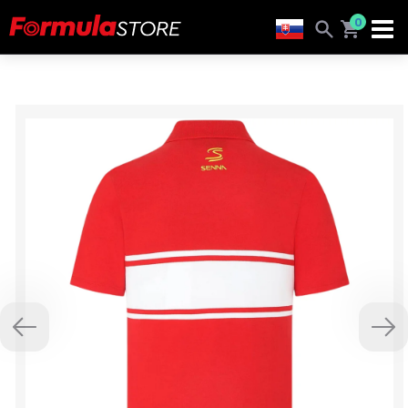
0
Previous
Nex