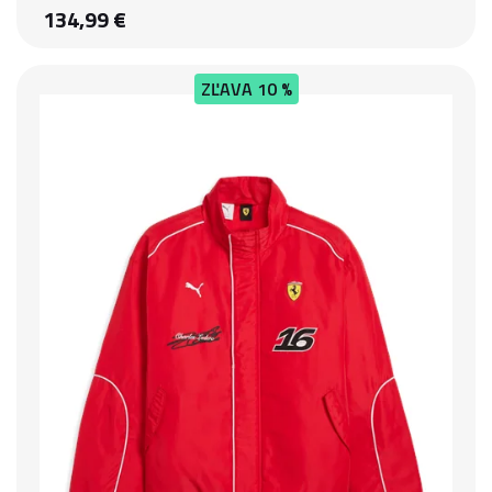
134,99 €
ZĽAVA
10 %