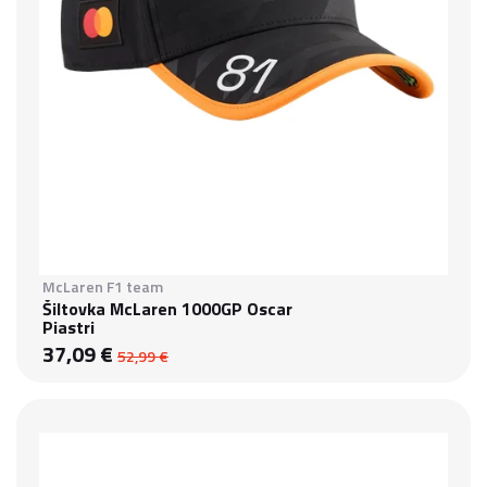
McLaren F1 team
Šiltovka McLaren 1000GP Oscar
Piastri
37,09 €
52,99 €