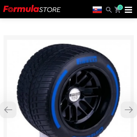
0
Previous
Nex