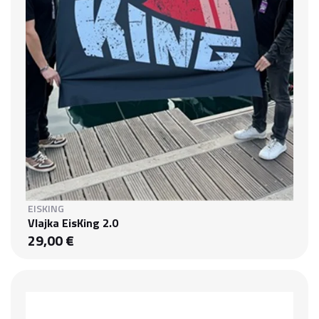
EISKING
Vlajka EisKing 2.0
29,00 €