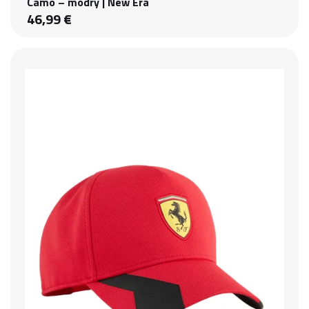
Camo – modrý | New Era
46,99 €