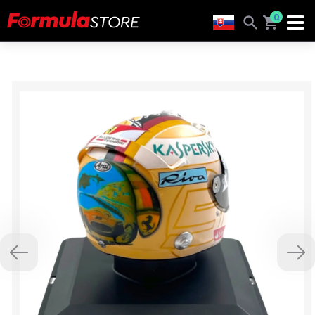
0
Previous
Nex