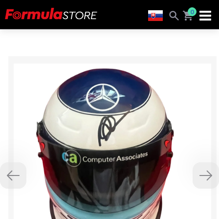
0
Previous
Nex