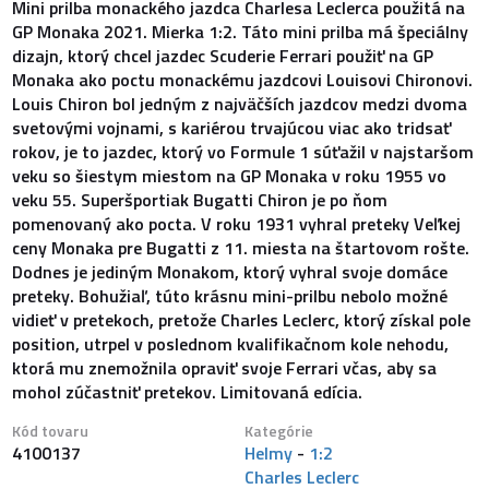
Mini prilba monackého jazdca Charlesa Leclerca použitá na
GP Monaka 2021. Mierka 1:2. Táto mini prilba má špeciálny
dizajn, ktorý chcel jazdec Scuderie Ferrari použiť na GP
Monaka ako poctu monackému jazdcovi Louisovi Chironovi.
Louis Chiron bol jedným z najväčších jazdcov medzi dvoma
svetovými vojnami, s kariérou trvajúcou viac ako tridsať
rokov, je to jazdec, ktorý vo Formule 1 súťažil v najstaršom
veku so šiestym miestom na GP Monaka v roku 1955 vo
veku 55. Superšportiak Bugatti Chiron je po ňom
pomenovaný ako pocta. V roku 1931 vyhral preteky Veľkej
ceny Monaka pre Bugatti z 11. miesta na štartovom rošte.
Dodnes je jediným Monakom, ktorý vyhral svoje domáce
preteky. Bohužiaľ, túto krásnu mini-prilbu nebolo možné
vidieť v pretekoch, pretože Charles Leclerc, ktorý získal pole
position, utrpel v poslednom kvalifikačnom kole nehodu,
ktorá mu znemožnila opraviť svoje Ferrari včas, aby sa
mohol zúčastniť pretekov. Limitovaná edícia.
Kód tovaru
Kategórie
4100137
Helmy
-
1:2
Charles Leclerc