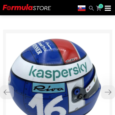
0
Previous
Nex