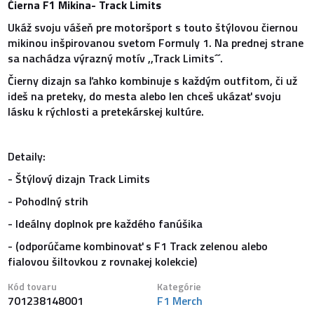
Čierna F1 Mikina- Track Limits
Ukáž svoju vášeň pre motoršport s touto štýlovou čiernou
mikinou inšpirovanou svetom Formuly 1. Na prednej strane
sa nachádza výrazný motív ,,Track Limits´´.
Čierny dizajn sa ľahko kombinuje s každým outfitom, či už
ideš na preteky, do mesta alebo len chceš ukázať svoju
lásku k rýchlosti a pretekárskej kultúre.
Detaily:
- Štýlový dizajn Track Limits
- Pohodlný strih
- Ideálny doplnok pre každého fanúšika
- (odporúčame kombinovať s F1 Track zelenou alebo
fialovou šiltovkou z rovnakej kolekcie)
Kód tovaru
Kategórie
701238148001
F1 Merch