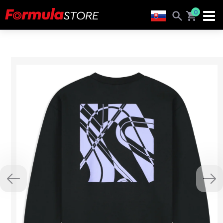
0
Previous
Nex