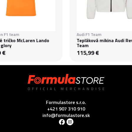
n F1 team
Audi F1 Team
é tričko McLaren Lando
Tepláková mikina Audi Re
 glory
Team
9 €
115,99 €
Formulastore s.r.o.
+421 907 310 910
info@formulastore.sk