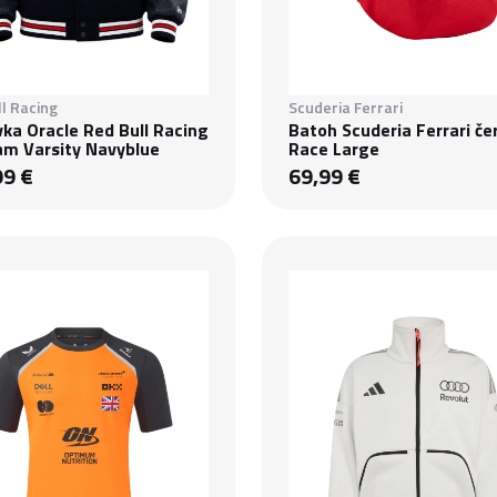
l Racing
Scuderia Ferrari
ka Oracle Red Bull Racing
Batoh Scuderia Ferrari če
am Varsity Navyblue
Race Large
99 €
69,99 €