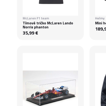
McLaren F1 team
Helmy
Tímové tričko McLaren Lando
Mini h
Norris phanton
189,
35,99 €