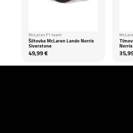
McLaren F1 team
McLare
Šiltovka McLaren Lando Norris
Tímov
Siverstone
Norris
49,99 €
35,9