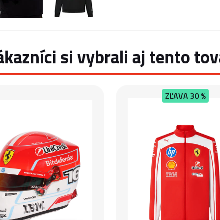
ákazníci si vybrali aj tento tov
ZĽAVA
30 %