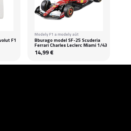
Modely F1 a modely aút
volut F1
Bburago model SF-25 Scuderia
Ferrari Charles Leclerc Miami 1/43
14,99 €