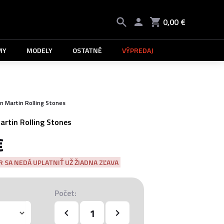
0,00 €
MY
MODELY
OSTATNÉ
VÝPREDAJ
n Martin Rolling Stones
artin Rolling Stones
€
 SA NEDÁ UPLATNIŤ UŽ ŽIADNA ZĽAVA
Počet: