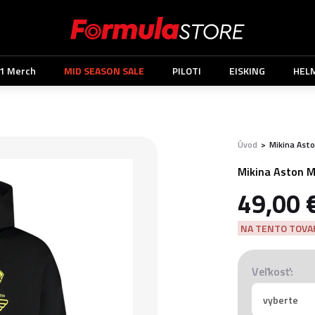
1 Merch
MID SEASON SALE
PILOTI
EISKING
HEL
Úvod
>
Mikina Asto
Mikina Aston M
49,00 
NA TENTO TOVAR
Veľkosť: