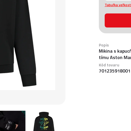
Tabuľka veľkost
Popis
Mikina s kapuc
tímu Aston Mar
Kód tovaru
701235918001