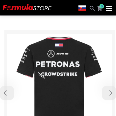
0
Previous
Nex