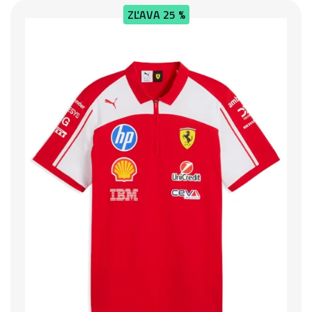
ZĽAVA
25 %