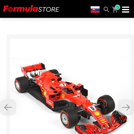
0
Previous
Nex