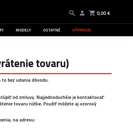
0,00 €
MY
MODELY
OSTATNÉ
VÝPREDAJ
rátenie tovaru)
a to bez udania dôvodu.
túpiť od zmluvy. Najjednoduchšie je kontaktovať
rátenie tovaru nižšie. Použiť môžete aj vzorový
enia, na adresu: