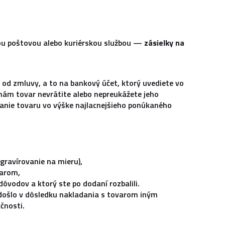
nou poštovou alebo kuriérskou službou —
zásielky na
od zmluvy, a to na bankový účet, ktorý uvediete vo
nám tovar nevrátite alebo nepreukážete jeho
danie tovaru vo výške najlacnejšieho ponúkaného
 gravírovanie na mieru),
varom,
dôvodov a ktorý ste po dodaní rozbalili.
došlo v dôsledku nakladania s tovarom iným
čnosti.