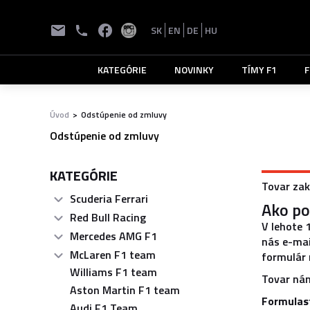
SK
EN
DE
HU
KATEGÓRIE
NOVINKY
TÍMY F1
F
Úvod
>
Odstúpenie od zmluvy
Odstúpenie od zmluvy
KATEGÓRIE
Tovar za
Scuderia Ferrari
Ako po
Red Bull Racing
V lehote 
Mercedes AMG F1
nás e-ma
McLaren F1 team
formulár 
Williams F1 team
Tovar nám
Aston Martin F1 team
Formulast
Audi F1 Team