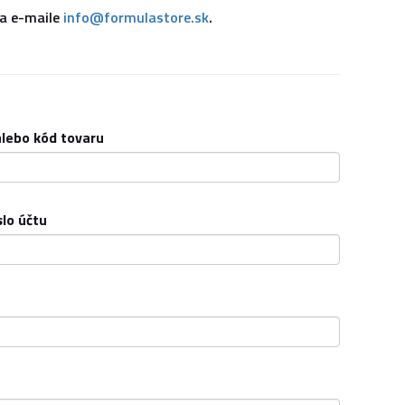
na e-maile
info@formulastore.sk
.
lebo kód tovaru
slo účtu