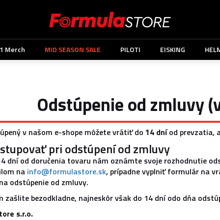
1 Merch
MID SEASON SALE
PILOTI
EISKING
HEL
Odstúpenie od zmluvy (v
kúpený v našom e-shope môžete vrátiť do
14 dní
od prevzatia, 
stupovať pri odstúpení od zmluvy
14 dní od doručenia tovaru nám oznámte svoje rozhodnutie ods
ilom na
info@formulastore.sk
, prípadne vyplniť formulár na v
na odstúpenie od zmluvy.
 zašlite bezodkladne, najneskôr však do 14 dní odo dňa odstúp
ore s.r.o.