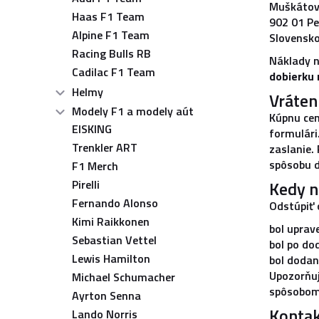
Muškátov
Haas F1 Team
902 01 Pe
Alpine F1 Team
Slovensk
Racing Bulls RB
Náklady n
Cadilac F1 Team
dobierku
Helmy
Vráten
Modely F1 a modely aút
Kúpnu cen
EISKING
formulári
Trenkler ART
zaslanie.
spôsobu d
F1 Merch
Pirelli
Kedy n
Fernando Alonso
Odstúpiť 
Kimi Raikkonen
bol uprav
Sebastian Vettel
bol po do
Lewis Hamilton
bol dodan
Upozorňuj
Michael Schumacher
spôsobom,
Ayrton Senna
Konta
Lando Norris