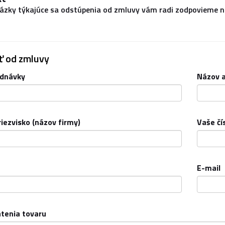
ázky týkajúce sa odstúpenia od zmluvy vám radi zodpovieme 
ť od zmluvy
ednávky
Názov a
iezvisko (názov firmy)
Vaše čí
E-mail
tenia tovaru