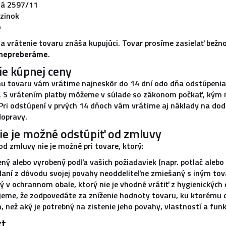
á 2597/11
zinok
o
a vrátenie tovaru znáša kupujúci. Tovar prosíme zasielať bež
 nepreberáme
.
ie kúpnej ceny
u tovaru vám vrátime najneskôr do 14 dní odo dňa odstúpenia 
. S vrátením platby môžeme v súlade so zákonom počkať, kým 
 Pri odstúpení v prvých 14 dňoch vám vrátime aj náklady na do
opravy.
ie je možné odstúpiť od zmluvy
od zmluvy nie je možné pri tovare, ktorý:
ený alebo vyrobený podľa vašich požiadaviek (napr. potlač alebo
daní z dôvodu svojej povahy neoddeliteľne zmiešaný s iným to
ý v ochrannom obale, ktorý nie je vhodné vrátiť z hygienických 
eme, že zodpovedáte za zníženie hodnoty tovaru, ku ktorému 
 než aký je potrebný na zistenie jeho povahy, vlastností a funk
kt